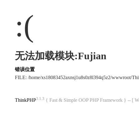
:(
无法加载模块:Fujian
错误位置
FILE: /home/xs18083452axnsj1u8s0z8l394q5z2/wwwroot/T
3.1.3
ThinkPHP
{ Fast & Simple OOP PHP Framework } -- 