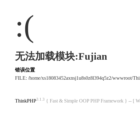
:(
无法加载模块:Fujian
错误位置
FILE: /home/xs18083452axnsj1u8s0z8l394q5z2/wwwroot/T
3.1.3
ThinkPHP
{ Fast & Simple OOP PHP Framework } -- 