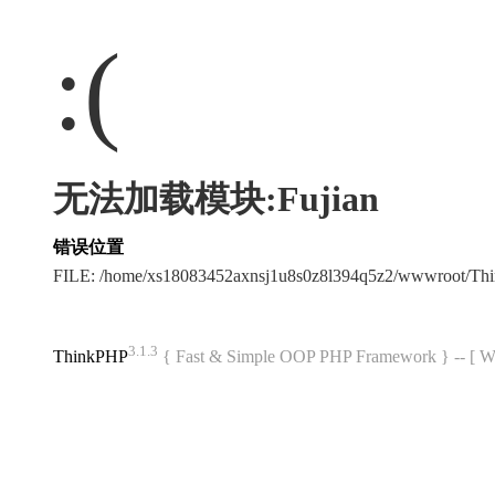
:(
无法加载模块:Fujian
错误位置
FILE: /home/xs18083452axnsj1u8s0z8l394q5z2/wwwroot/T
3.1.3
ThinkPHP
{ Fast & Simple OOP PHP Framework } -- 