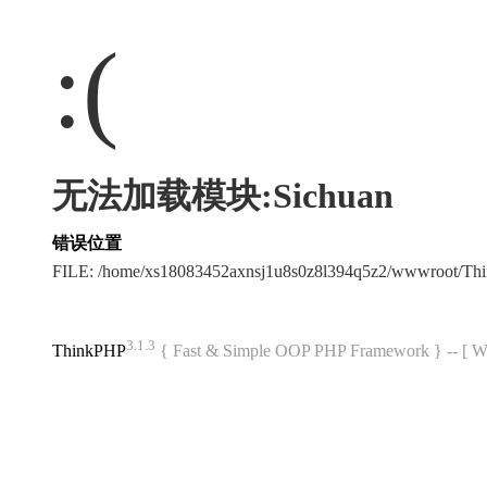
:(
无法加载模块:Sichuan
错误位置
FILE: /home/xs18083452axnsj1u8s0z8l394q5z2/wwwroot/T
3.1.3
ThinkPHP
{ Fast & Simple OOP PHP Framework } -- 