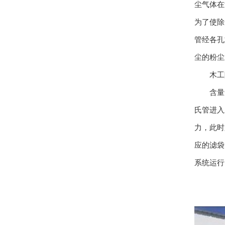
尘气体在
为了使除
管经各孔
尘的粉尘
木工除
含量尘
氏管进入
力，此时
应的滤袋
系统运行