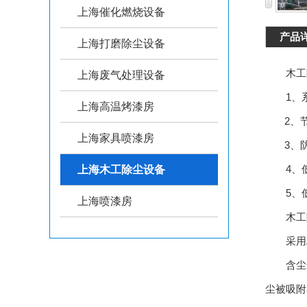
上海催化燃烧设备
产品
上海打磨除尘设备
木工除
上海废气处理设备
1、系
上海高温烤漆房
2、节能
上海家具喷漆房
3、防
4、低
上海木工除尘设备
5、低
上海喷漆房
木工除
采用粉
含尘气
尘被吸附