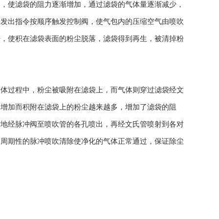
多，使滤袋的阻力逐渐增加，通过滤袋的气体量逐渐减少，
仪发出指令按顺序触发控制阀，使气包内的压缩空气由喷吹
胀，使积在滤袋表面的粉尘脱落，滤袋得到再生，被清掉粉
体过程中，粉尘被吸附在滤袋上，而气体则穿过滤袋经文
的增加而积附在滤袋上的粉尘越来越多，增加了滤袋的阻
时地经脉冲阀至喷吹管的各孔喷出，再经文氏管喷射到各对
被周期性的脉冲喷吹清除使净化的气体正常通过，保证除尘