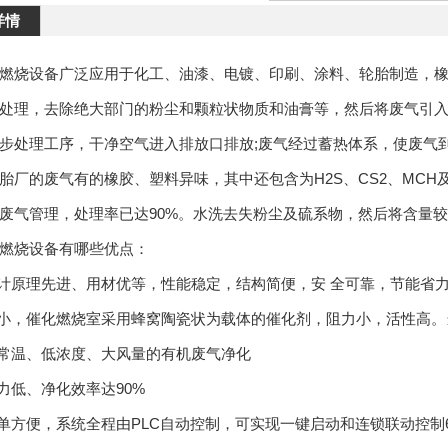
详情
烧设备广泛应用于化工、油漆、电镀、印刷、涂料、轮胎制造，橡
处理，去除绝大部门的粉尘和颗粒状物质和油膏等，然后将废气引
步处理工序，干净空气进入排放口排放;废气经过蓄热体系，使废气
胎厂的废气有的橡胶、塑料异味，其中还包含为H2S、CS2、MC
废气管理，处理率已达90%。水洗去失粉尘及硫系物，然后将含量
烧设备有哪些优点：
设计原理先进、用材优等，性能稳定，结构简便，安 全可靠，节能省
量小，催化燃烧室采用蜂窝陶瓷状为载体的催化剂，阻力小，活性高。当
于常温、低浓度、大风量的有机废气净化
阻力低、净化效率达90%
简单方便，系统全程由PLC自动控制，可实现一键启动和连锁联动控制