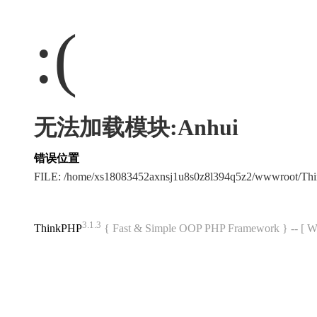
:(
无法加载模块:Anhui
错误位置
FILE: /home/xs18083452axnsj1u8s0z8l394q5z2/wwwroot/T
3.1.3
ThinkPHP
{ Fast & Simple OOP PHP Framework } -- 